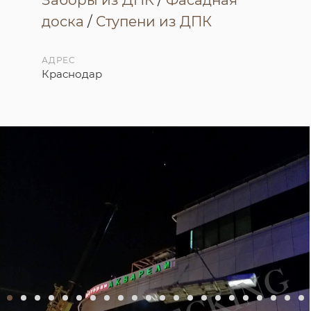
доска
/
Ступени из ДПК
АДРЕС
Краснодар