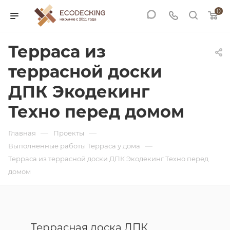
0
Терраса из
террасной доски
ДПК Экодекинг
Техно перед домом
—
—
Главная
Проекты
—
Выполненные работы Терраса у дома
Терраса из террасной доски ДПК Экодекинг Техно перед
домом
Террасная доска ДПК