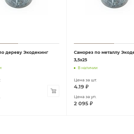
по дереву Экодекинг
Саморез по металлу Экод
3,5х25
и
В наличии
.
Цена за шт.
4.19
₽
.
Цена за уп.
2 095
₽