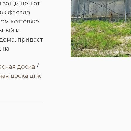
и защищен от
аж фасада
ном коттедже
ьный и
дома, придаст
 на
асная доска
/
ая доска дпк