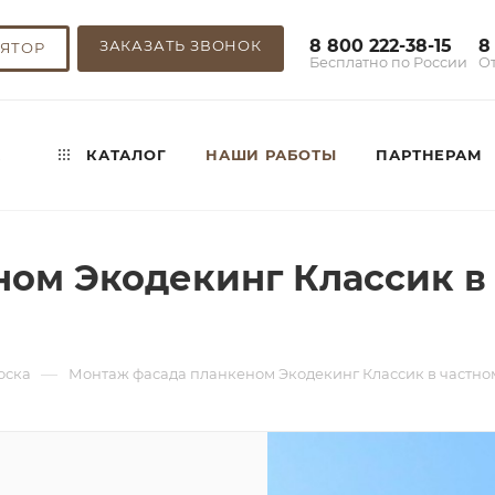
8 800 222-38-15
8
ЗАКАЗАТЬ ЗВОНОК
ЯТОР
Бесплатно по России
О
,
КАТАЛОГ
НАШИ РАБОТЫ
ПАРТНЕРАМ
ом Экодекинг Классик в 
—
оска
Монтаж фасада планкеном Экодекинг Классик в частном