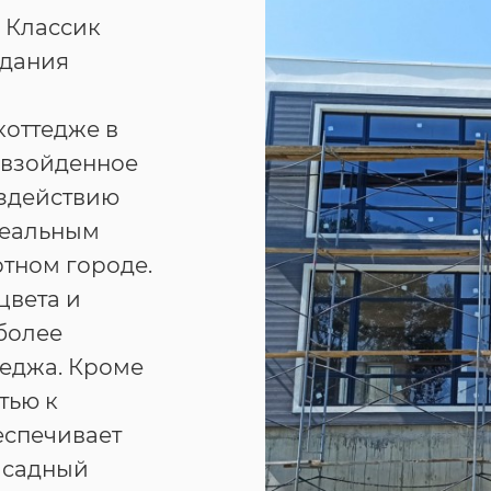
 Классик
здания
коттедже в
евзойденное
оздействию
деальным
ртном городе.
цвета и
иболее
теджа. Кроме
тью к
еспечивает
асадный