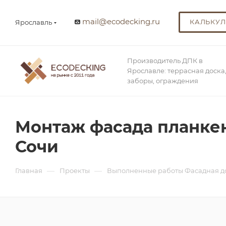
mail@ecodecking.ru
КАЛЬКУЛ
Ярославль
Производитель ДПК в
Ярославле: террасная доска
заборы, ограждения
Монтаж фасада планкен
Сочи
—
—
Главная
Проекты
Выполненные работы Фасадная д