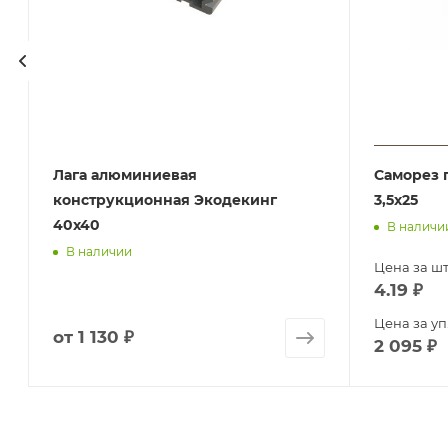
Лага алюминиевая
Саморез 
конструкционная Экодекинг
3,5х25
40х40
В наличи
В наличии
Цена за шт
4.19
₽
Цена за уп
от
1 130 ₽
2 095
₽