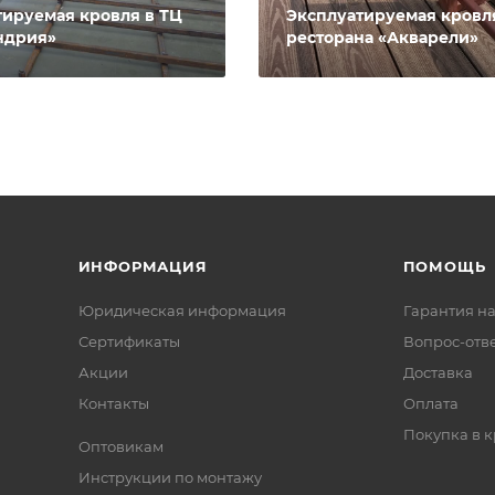
тируемая кровля в ТЦ
Эксплуатируемая кровл
ндрия»
ресторана «Акварели»
ИНФОРМАЦИЯ
ПОМОЩЬ
Юридическая информация
Гарантия на
Сертификаты
Вопрос-отв
Акции
Доставка
Контакты
Оплата
Покупка в к
Оптовикам
Инструкции по монтажу