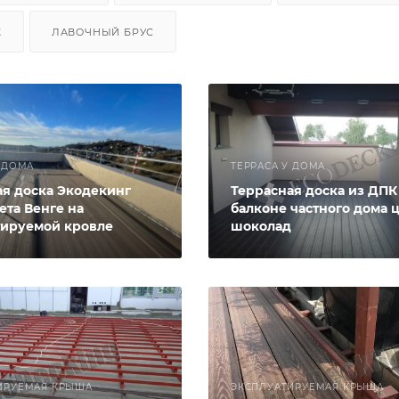
Ж
ЛАВОЧНЫЙ БРУС
У ДОМА
ТЕРРАСА У ДОМА
ая доска Экодекинг
Террасная доска из ДПК
ета Венге на
балконе частного дома 
тируемой кровле
шоколад
ИРУЕМАЯ КРЫША
ЭКСПЛУАТИРУЕМАЯ КРЫША