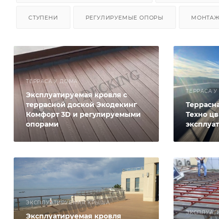
СТУПЕНИ
РЕГУЛИРУЕМЫЕ ОПОРЫ
МОНТА
ТЕРРАСА У ДОМА
ТЕРРАСА 
Эксплуатируемая кровля с
террасной доской Экодекинг
Террасн
Комфорт 3D и регулируемыми
Техно цв
опорами
эксплуа
ЭКСПЛУАТИРУЕМАЯ КРЫША
ЭКСПЛУАТ
Эксплуатируемая кровля