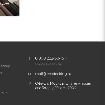
я для
8 800 222-38-15
ЗАКАЗАТЬ ЗВОНОК
 товар
ет
mail@ecodecking.ru
Офис: г. Москва, ул. Ленинская
слобода, д.19, оф. 4004
редит