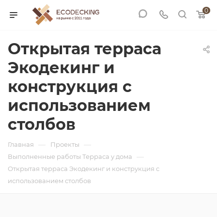
0
Открытая терраса
Экодекинг и
конструкция с
использованием
столбов
—
—
Главная
Проекты
—
Выполненные работы Терраса у дома
Открытая терраса Экодекинг и конструкция с
использованием столбов