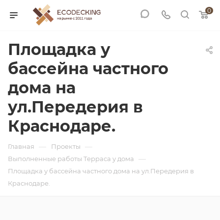
0
Площадка у
бассейна частного
дома на
ул.Передерия в
Краснодаре.
—
—
Главная
Проекты
—
Выполненные работы Терраса у дома
Площадка у бассейна частного дома на ул.Передерия в
Краснодаре.