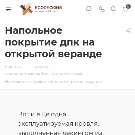
0
Напольное
покрытие дпк на
открытой веранде
—
—
Главная
Проекты
—
Выполненные работы Терраса у дома
Напольное покрытие дпк на открытой веранде
Вот и еще одна
эксплуатируемая кровля,
выполненная декингом из