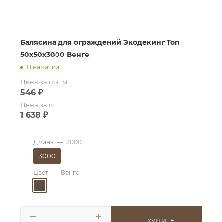
Балясина для ограждений Экодекинг Топ
50x50х3000 Венге
В наличии
Цена за пог. м
546
₽
Цена за шт.
1 638
₽
Длина
—
3000
3000
Цвет
—
Венге
КУПИТЬ