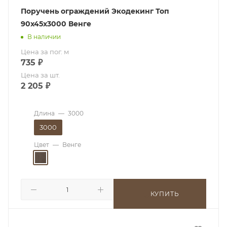
Поручень ограждений Экодекинг Топ
90x45х3000 Венге
В наличии
Цена за пог. м
735
₽
Цена за шт.
2 205
₽
Длина
—
3000
3000
Цвет
—
Венге
КУПИТЬ