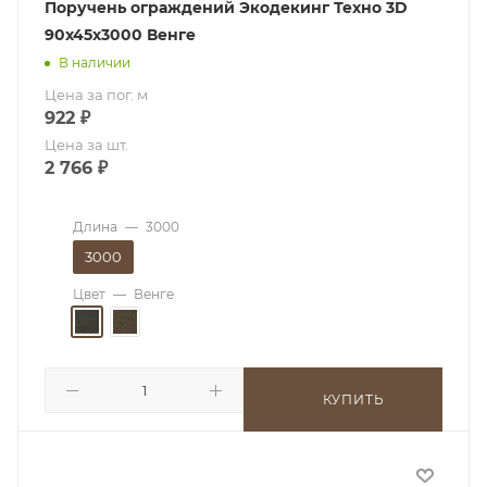
Поручень ограждений Экодекинг Техно 3D
90x45х3000 Венге
В наличии
Цена за пог. м
922
₽
Цена за шт.
2 766
₽
Длина
—
3000
3000
Цвет
—
Венге
КУПИТЬ