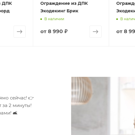
з ДПК
Ограждение из ДПК
Огражд
форд
Экодекинг Брик
Экодек
В наличии
В нали
от
8 990 ₽
от
8 99
ямо сейчас! 👉
 за 2 минуты!
ами! 🛋️