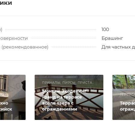
тики
)
100
поверхности
Брашинг
 (рекомендованное)
Для частных 
ПРИЧАЛЫ, ПИРСЫ, ПРИСТАНИ
Монтаж Экодекинг
ТЕРРАС
Гранд на террасе
хно
возле озера с
Террас
сийск
ограждениями
ограж