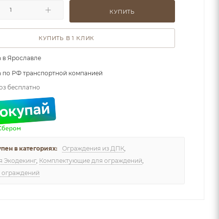
КУПИТЬ
КУПИТЬ В 1 КЛИК
 в Ярославле
а по РФ транспортной компанией
оз бесплатно
упен в категориях:
Ограждения из ДПК
,
 Экодекинг
,
Комплектующие для ограждений
,
 ограждений