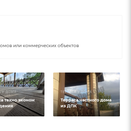
домов или коммерческих объектов
А У ДОМА
ТЕРРАСА У ДОМА
а техно эконом
Терраса частного дома
дения
из ДПК