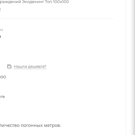
граждений Экодекинг Топ 100x100
и
 м
₽
Нашли дешевле?
000
ге
личество погонных метров.