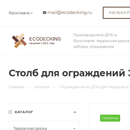
mail@ecodecking.ru
КАЛЬКУЛ
Ярославль
Производитель ДПК в
Ярославле: террасная доска
заборы, ограждения
Столб для ограждений 
—
—
Главная
Каталог
Ограждения из ДПК для террасы в
КАТАЛОГ
Новинка
Террасная доска