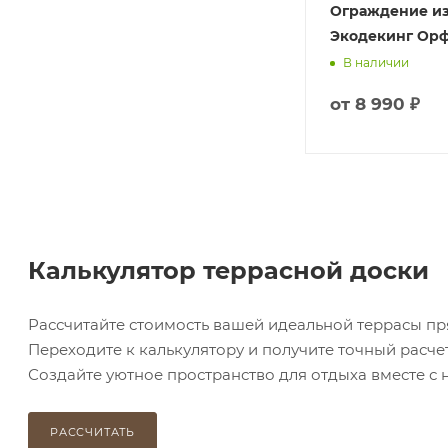
Ограждение из ДПК
Ограждение и
Экодекинг Махаон
Экодекинг Ор
В наличии
В наличии
от
8 990 ₽
от
8 990 ₽
Калькулятор террасной доски
Рассчитайте стоимость вашей идеальной террасы пр
Переходите к калькулятору и получите точный расчет
Создайте уютное пространство для отдыха вместе с н
РАССЧИТАТЬ