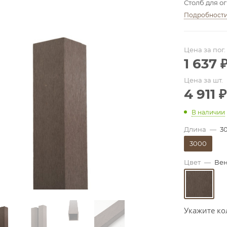
Столб для о
Подробност
Цена за пог.
1 637
Цена за шт.
4 911
₽
В наличии
Длина
—
3
3000
Цвет
—
Вен
Укажите ко