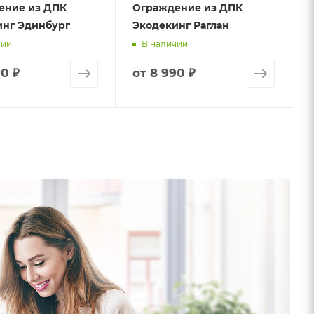
ение из ДПК
Ограждение из ДПК
инг Эдинбург
Экодекинг Раглан
чии
В наличии
0 ₽
от
8 990 ₽