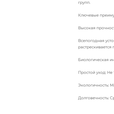
групп.
Ключевые преиму
Высокая прочност
Всепогодная устой
растрескивается п
Биологическая ин
Простой уход: Не
Экологичность: М
Долговечность: Ср