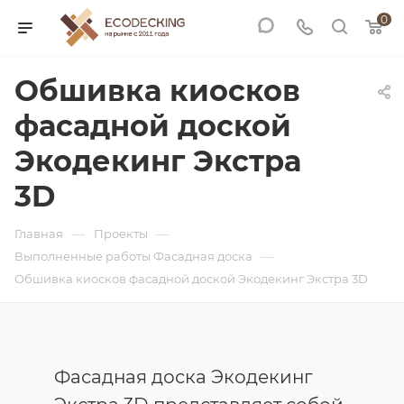
0
Обшивка киосков
фасадной доской
Экодекинг Экстра
3D
—
—
Главная
Проекты
—
Выполненные работы Фасадная доска
Обшивка киосков фасадной доской Экодекинг Экстра 3D
Фасадная доска Экодекинг