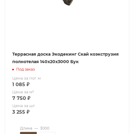
Террасная доска Экодекинг Скай коэкструзия
полнотелая 140х20х3000 Бук
Под заказ
Цена за пог. м
1 085
₽
Цена за м²
7 750
₽
Цена за шт.
3 255
₽
Длина
—
3000