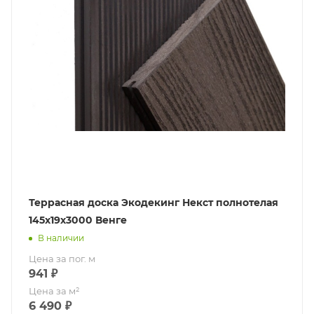
Террасная доска Экодекинг Некст полнотелая
145х19x3000 Венге
В наличии
Цена за пог. м
941
₽
Цена за м²
6 490
₽