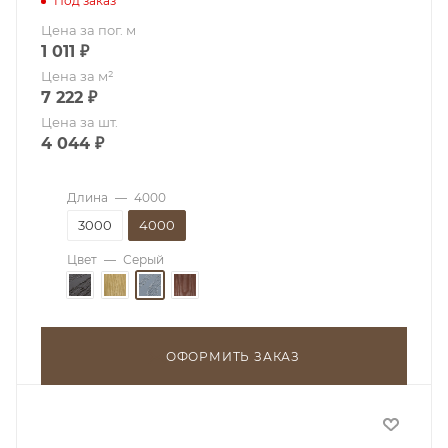
Под заказ
Цена за пог. м
1 011
₽
Цена за м²
7 222
₽
Цена за шт.
4 044
₽
Длина
—
4000
3000
4000
Цвет
—
Серый
ОФОРМИТЬ ЗАКАЗ