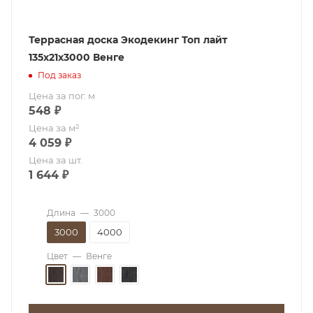
Террасная доска Экодекинг Топ лайт
135x21x3000 Венге
Под заказ
Цена за пог. м
548
₽
Цена за м²
4 059
₽
Цена за шт.
1 644
₽
Длина
—
3000
3000
4000
Цвет
—
Венге