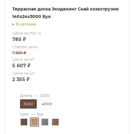
Террасная доска Экодекинг Скай коэкструзия
140х24х3000 Бук
В наличии
Цена за пог. м
785
₽
Старая цена
7 890
₽
Цена за м²
5 607
₽
Цена за шт.
2 355
₽
Длина
—
3000
3000
4000
Цвет
—
Бук