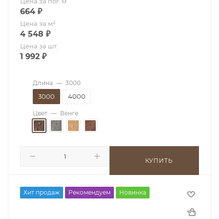
Цена за пог. м
664
₽
Цена за м²
4 548
₽
Цена за шт.
1 992
₽
Длина
—
3000
3000
4000
Цвет
—
Венге
КУПИТЬ
Хит продаж
Рекомендуем
Новинка