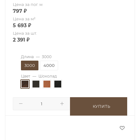
Цена за пог. м
797
₽
Цена за м²
5 693
₽
Цена за шт.
2 391
₽
Длина
—
3000
3000
4000
Цвет
—
Шоколад
КУПИТЬ