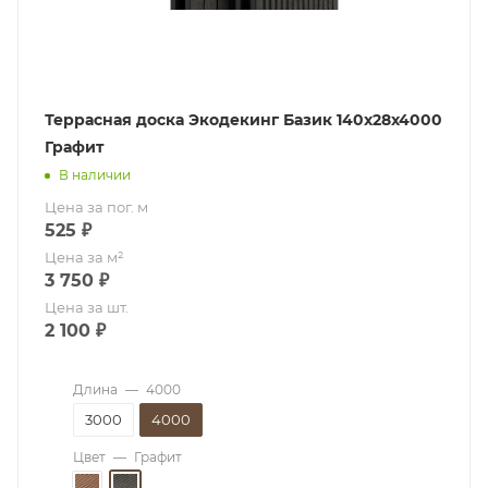
Террасная доска Экодекинг Базик 140х28х4000
Графит
В наличии
Цена за пог. м
525
₽
Цена за м²
3 750
₽
Цена за шт.
2 100
₽
Длина
—
4000
3000
4000
Цвет
—
Графит