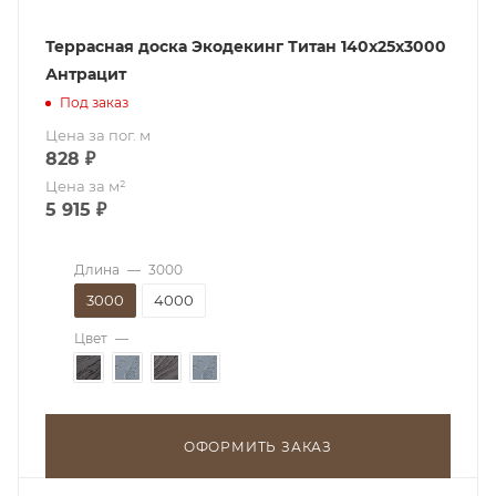
Террасная доска Экодекинг Титан 140х25x3000
Антрацит
Под заказ
Цена за пог. м
828
₽
Цена за м²
5 915
₽
Длина
—
3000
3000
4000
Цвет
—
ОФОРМИТЬ ЗАКАЗ