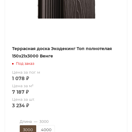
Террасная доска Экодекинг Топ полнотелая
150x21x3000 Венге
Под заказ
Цена за пог. м
1 078
₽
Цена за м²
7 187
₽
Цена за шт.
3 234
₽
Длина
—
3000
3000
4000