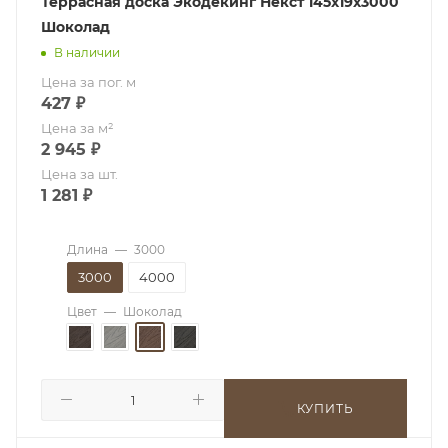
Террасная доска Экодекинг Некст 145х19х3000
Шоколад
В наличии
Цена за пог. м
427
₽
Цена за м²
2 945
₽
Цена за шт.
1 281
₽
Длина
—
3000
3000
4000
Цвет
—
Шоколад
КУПИТЬ